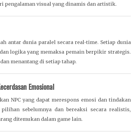
i pengalaman visual yang dinamis dan artistik.
antar dunia paralel secara real-time. Setiap dunia
 dan logika yang memaksa pemain berpikir strategis.
 dan menantang di setiap tahap.
Kecerdasan Emosional
an NPC yang dapat merespons emosi dan tindakan
pilihan sebelumnya dan bereaksi secara realistis,
rang ditemukan dalam game lain.