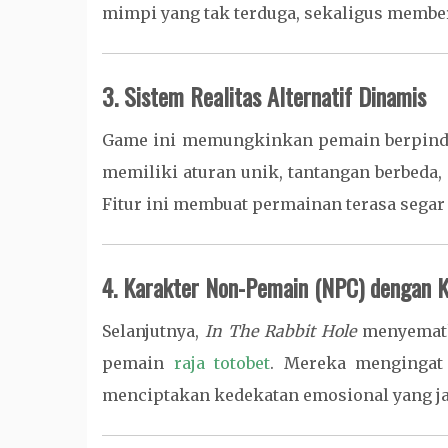
mimpi yang tak terduga, sekaligus member
3. Sistem Realitas Alternatif Dinamis
Game ini memungkinkan pemain berpindah 
memiliki aturan unik, tantangan berbeda,
Fitur ini membuat permainan terasa segar
4. Karakter Non-Pemain (NPC) dengan 
Selanjutnya,
In The Rabbit Hole
menyematk
pemain
raja totobet
. Mereka mengingat 
menciptakan kedekatan emosional yang ja