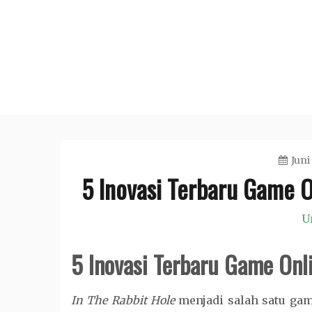
Skip
to
content
Juni
5 Inovasi Terbaru Game O
U
5 Inovasi Terbaru Game Onli
In The Rabbit Hole
menjadi salah satu gam