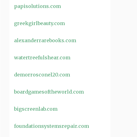
papisolutions.com
greekgirlbeauty.com
alexanderrarebooks.com
watertreefulshear.com
demorrosconel20.com
boardgamesoftheworld.com
bigscreenlab.com
foundationsystemsrepair.com