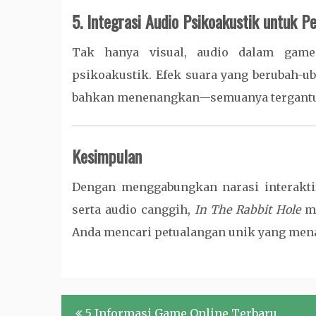
5. Integrasi Audio Psikoakustik untuk 
Tak hanya visual, audio dalam ga
psikoakustik. Efek suara yang berubah-u
bahkan menenangkan—semuanya tergantung
Kesimpulan
Dengan menggabungkan narasi interaktif,
serta audio canggih,
In The Rabbit Hole
me
Anda mencari petualangan unik yang menan
Navigasi
5 Informasi Game Online Terbaru