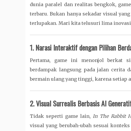
dunia paralel dan realitas bengkok, ga
terbaru. Bukan hanya sekadar visual yan
terlupakan. Mari kita telusuri lima inova
1. Narasi Interaktif dengan Pilihan Be
Pertama, game ini menonjol berkat si
berdampak langsung pada jalan cerita d
bermain ulang yang tinggi, karena setiap
2. Visual Surrealis Berbasis AI Generati
Tidak seperti game lain,
In The Rabbit H
visual yang berubah-ubah sesuai konteks