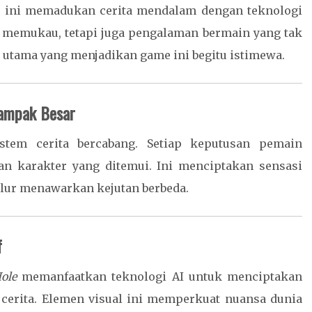
me ini memadukan cerita mendalam dengan teknologi
g memukau, tetapi juga pengalaman bermain yang tak
si utama yang menjadikan game ini begitu istimewa.
rdampak Besar
stem cerita bercabang. Setiap keputusan pemain
an karakter yang ditemui. Ini menciptakan sensasi
 alur menawarkan kejutan berbeda.
f
ole
memanfaatkan teknologi AI untuk menciptakan
 cerita. Elemen visual ini memperkuat nuansa dunia