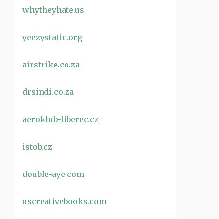
whytheyhate.us
yeezystatic.org
airstrike.co.za
drsindi.co.za
aeroklub-liberec.cz
istob.cz
double-aye.com
uscreativebooks.com