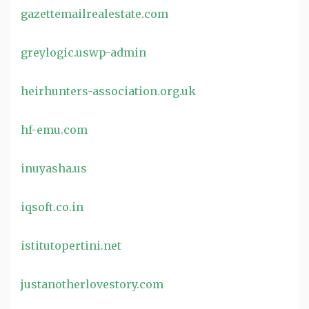
gazettemailrealestate.com
greylogic.uswp-admin
heirhunters-association.org.uk
hf-emu.com
inuyasha.us
iqsoft.co.in
istitutopertini.net
justanotherlovestory.com