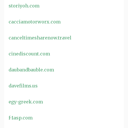
storiyoh.com
cacciamotorworx.com
canceltimesharenow.travel
cinediscount.com
daubandbauble.com
davefilms.us
egy-greek.com
f-1asp.com